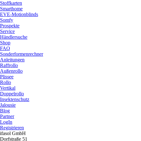
Stoffkarten
Smarthome
EVE-Motionblinds
Somfy
Prospekte
Service
Händlersuche
Shop
FAQ
Sonderformenrechner
Anleitungen
Raffrollo
Außenrollo
Plissee
Rollo
Vertikal
Doppelrollo
Insektenschutz
Jalousie
Blog
Partner
LogIn
Registrieren
ifasol GmbH
Dorfstraße 51