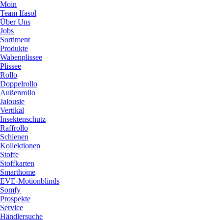
Moin
Team Ifasol
Über Uns
Jobs
Sortiment
Produkte
Wabenplissee
Plissee
Rollo
Doppelrollo
Außenrollo
Jalousie
Vertikal
Insektenschutz
Raffrollo
Schienen
Kollektionen
Stoffe
Stoffkarten
Smarthome
EVE-Motionblinds
Somfy
Prospekte
Service
Händlersuche