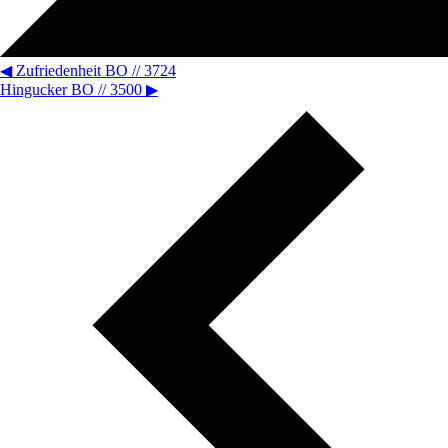
◀
Zufriedenheit BO // 3724
Hingucker BO // 3500
▶