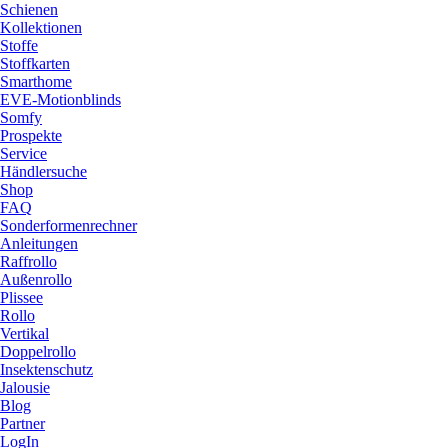
Schienen
Kollektionen
Stoffe
Stoffkarten
Smarthome
EVE-Motionblinds
Somfy
Prospekte
Service
Händlersuche
Shop
FAQ
Sonderformenrechner
Anleitungen
Raffrollo
Außenrollo
Plissee
Rollo
Vertikal
Doppelrollo
Insektenschutz
Jalousie
Blog
Partner
LogIn