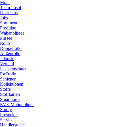
Moin
Team Ifasol
Über Uns
Jobs
Sortiment
Produkte
Wabenplissee
Plissee
Rollo
Doppelrollo
Außenrollo
Jalousie
Vertikal
Insektenschutz
Raffrollo
Schienen
Kollektionen
Stoffe
Stoffkarten
Smarthome
EVE-Motionblinds
Somfy
Prospekte
Service
Händlersuche