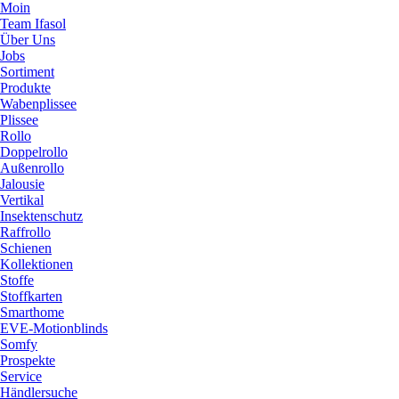
Moin
Team Ifasol
Über Uns
Jobs
Sortiment
Produkte
Wabenplissee
Plissee
Rollo
Doppelrollo
Außenrollo
Jalousie
Vertikal
Insektenschutz
Raffrollo
Schienen
Kollektionen
Stoffe
Stoffkarten
Smarthome
EVE-Motionblinds
Somfy
Prospekte
Service
Händlersuche