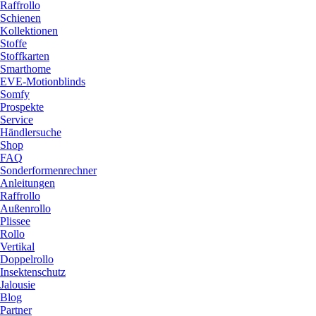
Raffrollo
Schienen
Kollektionen
Stoffe
Stoffkarten
Smarthome
EVE-Motionblinds
Somfy
Prospekte
Service
Händlersuche
Shop
FAQ
Sonderformenrechner
Anleitungen
Raffrollo
Außenrollo
Plissee
Rollo
Vertikal
Doppelrollo
Insektenschutz
Jalousie
Blog
Partner