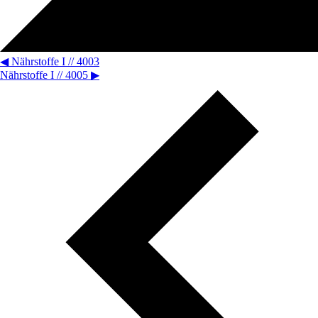
◀
Nährstoffe I // 4003
Nährstoffe I // 4005
▶