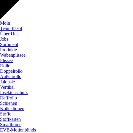
Moin
Team Ifasol
Über Uns
Jobs
Sortiment
Produkte
Wabenplissee
Plissee
Rollo
Doppelrollo
Außenrollo
Jalousie
Vertikal
Insektenschutz
Raffrollo
Schienen
Kollektionen
Stoffe
Stoffkarten
Smarthome
EVE-Motionblinds