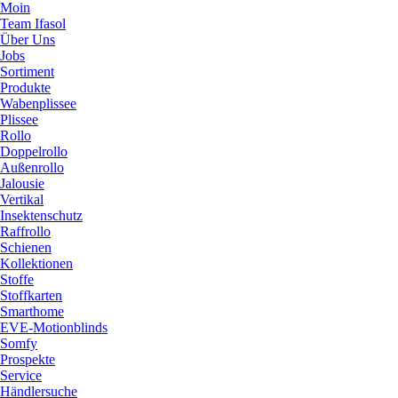
Moin
Team Ifasol
Über Uns
Jobs
Sortiment
Produkte
Wabenplissee
Plissee
Rollo
Doppelrollo
Außenrollo
Jalousie
Vertikal
Insektenschutz
Raffrollo
Schienen
Kollektionen
Stoffe
Stoffkarten
Smarthome
EVE-Motionblinds
Somfy
Prospekte
Service
Händlersuche