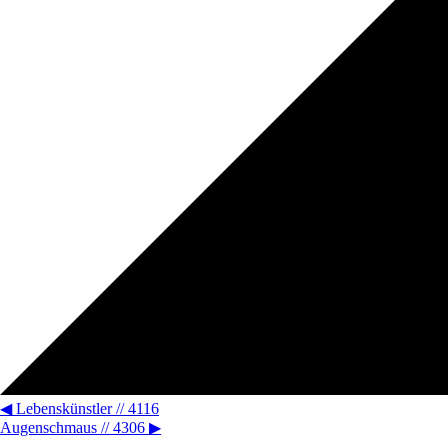
◀
Lebenskünstler // 4116
Augenschmaus // 4306
▶