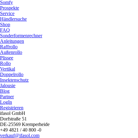
Somfy
Prospekte
Service
Händlersuche
Shop
FAQ
Sonderformenrechner
Anleitungen
Raffrollo
Außenrollo
Plissee
Rollo
Vertikal
Doppelrollo
Insektenschutz
Jalousie
Blog
Partner
LogIn
Registrieren
ifasol GmbH
Dorfstraße 51
DE-25569 Kremperheide
+49 4821 / 40 800 -0
verkauf@ifasol.com