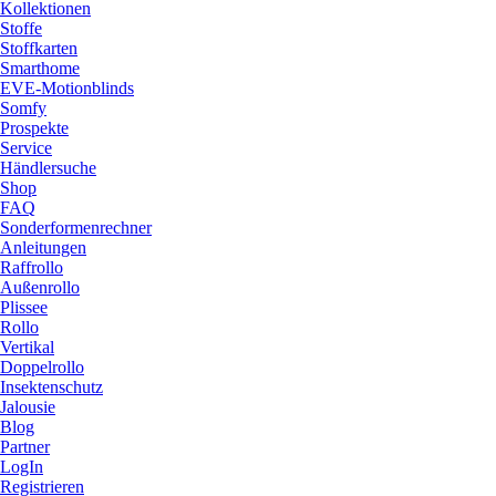
Kollektionen
Stoffe
Stoffkarten
Smarthome
EVE-Motionblinds
Somfy
Prospekte
Service
Händlersuche
Shop
FAQ
Sonderformenrechner
Anleitungen
Raffrollo
Außenrollo
Plissee
Rollo
Vertikal
Doppelrollo
Insektenschutz
Jalousie
Blog
Partner
LogIn
Registrieren