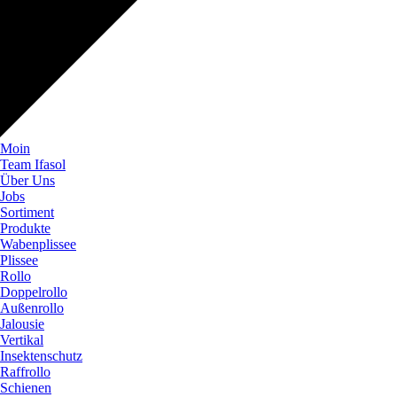
Moin
Team Ifasol
Über Uns
Jobs
Sortiment
Produkte
Wabenplissee
Plissee
Rollo
Doppelrollo
Außenrollo
Jalousie
Vertikal
Insektenschutz
Raffrollo
Schienen