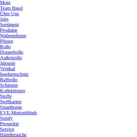
Moin
Team Ifasol
Über Uns
Jobs
Sortiment
Produkte
Wabenplissee
Plissee
Rollo
Doppelrollo
Außenrollo
Jalousie
Vertikal
Insektenschutz
Raffrollo
Schienen
Kollektionen
Stoffe
Stoffkarten
Smarthome
EVE-Motionblinds
Somfy
Prospekte
Service
Händlersuche