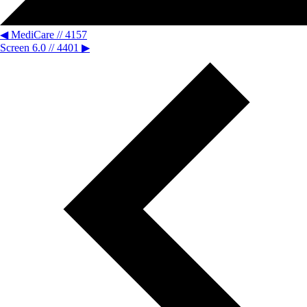
◀
MediCare // 4157
Screen 6.0 // 4401
▶