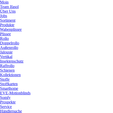
Moin
Team Ifasol
Über Uns
Jobs
Sortiment
Produkte
Wabenplissee
Plissee
Rollo
Doppelrollo
Außenrollo
Jalousie
Vertikal
Insektenschutz
Raffrollo
Schienen
Kollektionen
Stoffe
Stoffkarten
Smarthome
EVE-Motionblinds
Somfy
Prospekte
Service
Händlersuche