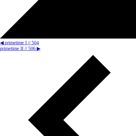
◀
primetime I // 504
primetime II // 506
▶