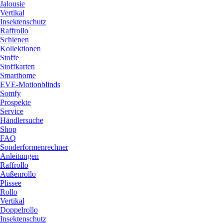
Jalousie
Vertikal
Insektenschutz
Raffrollo
Schienen
Kollektionen
Stoffe
Stoffkarten
Smarthome
EVE-Motionblinds
Somfy
Prospekte
Service
Händlersuche
Shop
FAQ
Sonderformenrechner
Anleitungen
Raffrollo
Außenrollo
Plissee
Rollo
Vertikal
Doppelrollo
Insektenschutz