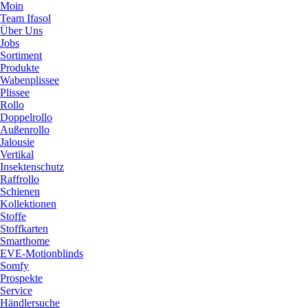
Moin
Team Ifasol
Über Uns
Jobs
Sortiment
Produkte
Wabenplissee
Plissee
Rollo
Doppelrollo
Außenrollo
Jalousie
Vertikal
Insektenschutz
Raffrollo
Schienen
Kollektionen
Stoffe
Stoffkarten
Smarthome
EVE-Motionblinds
Somfy
Prospekte
Service
Händlersuche