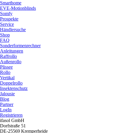
Smarthome
EVE-Motionblinds
Somfy
Prospekte
Service
Händlersuche
Shop
FAQ
Sonderformenrechner
Anleitungen
Raffrollo
Außenrollo
Plissee
Rollo
Vertikal
Doppelrollo
Insektenschutz
Jalousie
Blog
Partner
LogIn
Registrieren
ifasol GmbH
Dorfstraße 51
DE-25569 Kremperheide