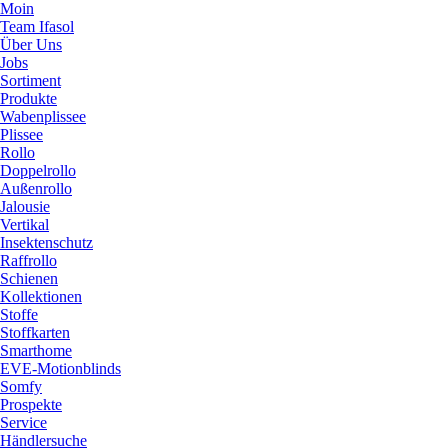
Moin
Team Ifasol
Über Uns
Jobs
Sortiment
Produkte
Wabenplissee
Plissee
Rollo
Doppelrollo
Außenrollo
Jalousie
Vertikal
Insektenschutz
Raffrollo
Schienen
Kollektionen
Stoffe
Stoffkarten
Smarthome
EVE-Motionblinds
Somfy
Prospekte
Service
Händlersuche