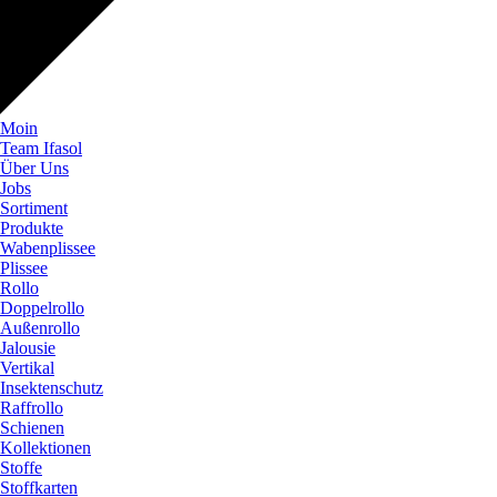
Moin
Team Ifasol
Über Uns
Jobs
Sortiment
Produkte
Wabenplissee
Plissee
Rollo
Doppelrollo
Außenrollo
Jalousie
Vertikal
Insektenschutz
Raffrollo
Schienen
Kollektionen
Stoffe
Stoffkarten