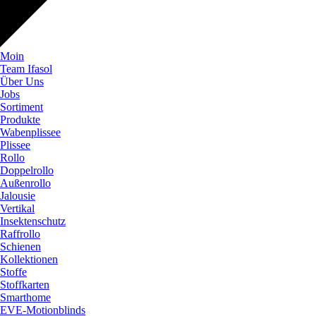
Moin
Team Ifasol
Über Uns
Jobs
Sortiment
Produkte
Wabenplissee
Plissee
Rollo
Doppelrollo
Außenrollo
Jalousie
Vertikal
Insektenschutz
Raffrollo
Schienen
Kollektionen
Stoffe
Stoffkarten
Smarthome
EVE-Motionblinds