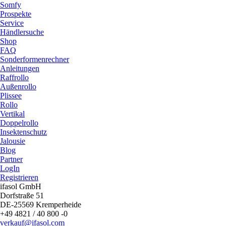
Somfy
Prospekte
Service
Händlersuche
Shop
FAQ
Sonderformenrechner
Anleitungen
Raffrollo
Außenrollo
Plissee
Rollo
Vertikal
Doppelrollo
Insektenschutz
Jalousie
Blog
Partner
LogIn
Registrieren
ifasol GmbH
Dorfstraße 51
DE-25569 Kremperheide
+49 4821 / 40 800 -0
verkauf@ifasol.com