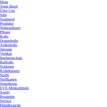
Moin
Team Ifasol
Über Uns
Jobs
Sortiment
Produkte
Wabenplissee
Plissee
Rollo
Doppelrollo
Außenrollo
Jalousie
Vertikal
Insektenschutz
Raffrollo
Schienen
Kollektionen
Stoffe
Stoffkarten
Smarthome
EVE-Motionblinds
Somfy
Prospekte
Service
Händlersuche