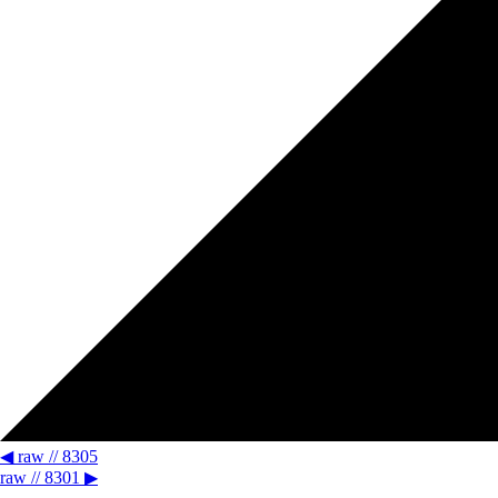
◀
raw // 8305
raw // 8301
▶