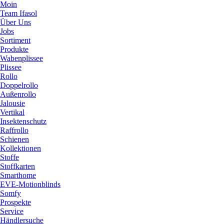
Moin
Team Ifasol
Über Uns
Jobs
Sortiment
Produkte
Wabenplissee
Plissee
Rollo
Doppelrollo
Außenrollo
Jalousie
Vertikal
Insektenschutz
Raffrollo
Schienen
Kollektionen
Stoffe
Stoffkarten
Smarthome
EVE-Motionblinds
Somfy
Prospekte
Service
Händlersuche