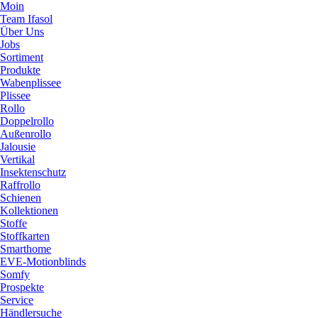
Moin
Team Ifasol
Über Uns
Jobs
Sortiment
Produkte
Wabenplissee
Plissee
Rollo
Doppelrollo
Außenrollo
Jalousie
Vertikal
Insektenschutz
Raffrollo
Schienen
Kollektionen
Stoffe
Stoffkarten
Smarthome
EVE-Motionblinds
Somfy
Prospekte
Service
Händlersuche