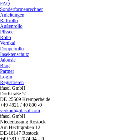
FAQ
Sonderformenrechner
Anleitungen
Raffrollo
Außenrollo
Plissee
Rollo
Vertikal
Doppelrollo
Insektenschutz
Jalousie
Blog
Partner
LogIn
Registrieren
ifasol GmbH
Dorfstraße 51
DE-25569 Kremperheide
+49 4821 / 40 800 -0
verkauf@ifasol.com
ifasol GmbH
Niederlassung Rostock
Am Hechtgraben 12
DE-18147 Rostock
+49 381 / 2074 04 – 0