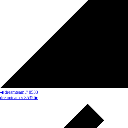
◀
dreamteam // 8533
dreamteam // 8535
▶