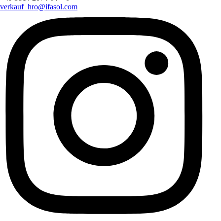
verkauf_hro@ifasol.com