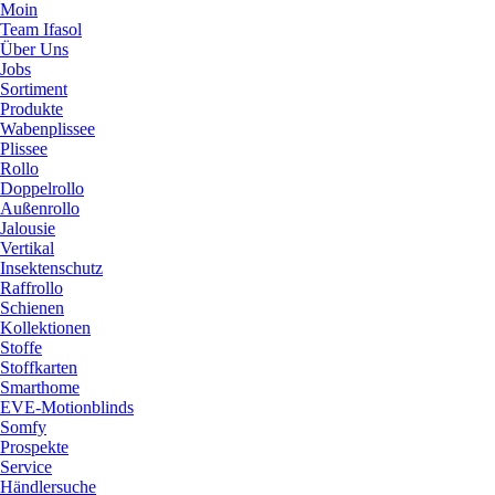
Moin
Team Ifasol
Über Uns
Jobs
Sortiment
Produkte
Wabenplissee
Plissee
Rollo
Doppelrollo
Außenrollo
Jalousie
Vertikal
Insektenschutz
Raffrollo
Schienen
Kollektionen
Stoffe
Stoffkarten
Smarthome
EVE-Motionblinds
Somfy
Prospekte
Service
Händlersuche