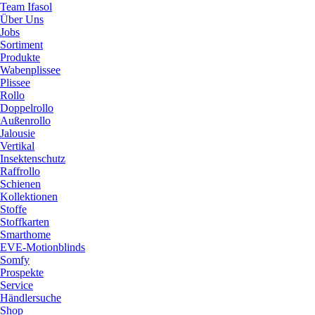
Team Ifasol
Über Uns
Jobs
Sortiment
Produkte
Wabenplissee
Plissee
Rollo
Doppelrollo
Außenrollo
Jalousie
Vertikal
Insektenschutz
Raffrollo
Schienen
Kollektionen
Stoffe
Stoffkarten
Smarthome
EVE-Motionblinds
Somfy
Prospekte
Service
Händlersuche
Shop