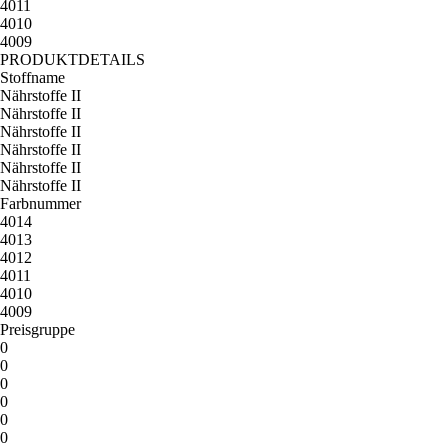
4011
4010
4009
PRODUKTDETAILS
Stoffname
Nährstoffe II
Nährstoffe II
Nährstoffe II
Nährstoffe II
Nährstoffe II
Nährstoffe II
Farbnummer
4014
4013
4012
4011
4010
4009
Preisgruppe
0
0
0
0
0
0