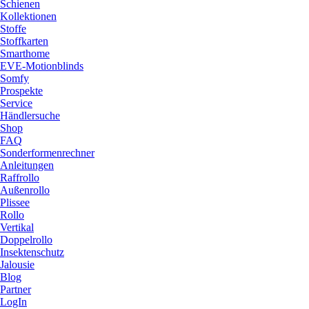
Schienen
Kollektionen
Stoffe
Stoffkarten
Smarthome
EVE-Motionblinds
Somfy
Prospekte
Service
Händlersuche
Shop
FAQ
Sonderformenrechner
Anleitungen
Raffrollo
Außenrollo
Plissee
Rollo
Vertikal
Doppelrollo
Insektenschutz
Jalousie
Blog
Partner
LogIn