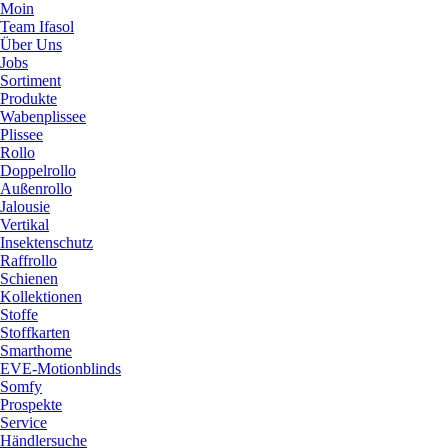
Moin
Team Ifasol
Über Uns
Jobs
Sortiment
Produkte
Wabenplissee
Plissee
Rollo
Doppelrollo
Außenrollo
Jalousie
Vertikal
Insektenschutz
Raffrollo
Schienen
Kollektionen
Stoffe
Stoffkarten
Smarthome
EVE-Motionblinds
Somfy
Prospekte
Service
Händlersuche