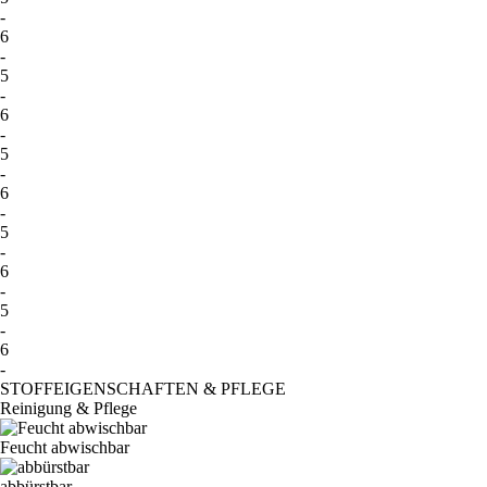
-
6
-
5
-
6
-
5
-
6
-
5
-
6
-
5
-
6
-
STOFFEIGENSCHAFTEN & PFLEGE
Reinigung & Pflege
Feucht abwischbar
abbürstbar